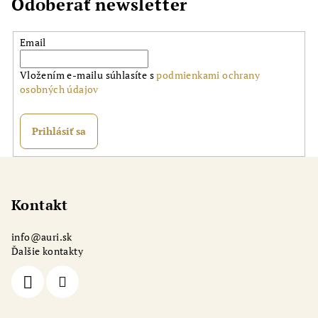
Odoberať newsletter
Email
Vložením e-mailu súhlasíte s
podmienkami ochrany
osobných údajov
Prihlásiť sa
Z
á
p
Kontakt
ä
info
@
auri.sk
t
Ďalšie kontakty
i
e