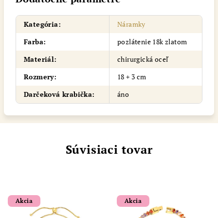
Kategória
:
Náramky
Farba
:
pozlátenie 18k zlatom
Materiál
:
chirurgická oceľ
Rozmery
:
18 + 3 cm
Darčeková krabička
:
áno
Súvisiaci tovar
Akcia
Akcia