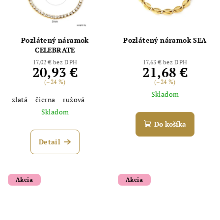
Pozlátený náramok
Pozlátený náramok SEA
CELEBRATE
17,02 € bez DPH
17,63 € bez DPH
20,93 €
21,68 €
(–24 %)
(–24 %)
Skladom
zlatá
čierna
ružová
Skladom
Do košíka
Detail
Akcia
Akcia