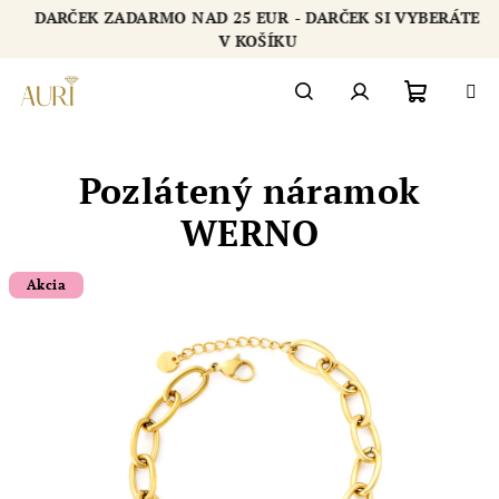
Prejsť
DARČEK ZADARMO NAD 25 EUR - DARČEK SI VYBERÁTE
na
Chatbot šperkovnice AURI
V KOŠÍKU
obsah
Nákupn
Hľadať
Prihlásenie
Pozlátený náramok
košík
WERNO
Akcia