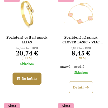
Pozlátený cuff náramok
Pozlátený náramok
ELIAS
CLOVER BASIC - VIAC
FARIEB
16,86 € bez DPH
6,87 € bez DPH
20,74 €
8,45 €
(–34 %)
(–50 %)
Skladom
ružová
modrá
Skladom
Do košíka
Detail
Akcia
Akcia