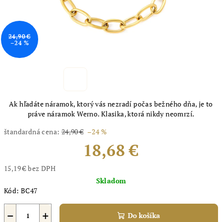
24,90 €
–24 %
Ak hľadáte náramok, ktorý vás nezradí počas bežného dňa, je to
práve náramok Werno. Klasika, ktorá nikdy neomrzí.
štandardná cena:
24,90 €
–24 %
18,68 €
15,19 € bez DPH
Jednotková
Skladom
cena:
Kód:
BC47
−
+
Do košíka