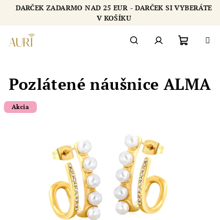
Prejsť
DARČEK ZADARMO NAD 25 EUR - DARČEK SI VYBERÁTE
na
Chatbot šperkovnice AURI
V KOŠÍKU
obsah
Nákupn
Hľadať
Prihlásenie
Pozlátené náušnice ALMA
košík
Akcia