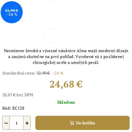
32,90 €
–24 %
Nesmierne ženské a výrazné náušnice Alma majú moderný dizajn
a zaujmú skutočne na prvý pohľad. Vyrobené sú z pozlátenej
chirurgickej ocele a umelých perál.
štandardná cena:
32,90 €
–24 %
24,68 €
20,07 € bez DPH
Jednotková
Skladom
cena:
Kód:
EC138
−
+
Do košíka