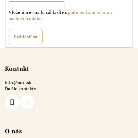
Vložením e-mailu súhlasíte s
podmienkami ochrany
osobných údajov
Prihlásiť sa
Z
á
p
Kontakt
ä
info
@
auri.sk
t
Ďalšie kontakty
i
e
O nás