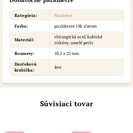
Kategória
:
Náušnice
Farba
:
pozlátenie 18k zlatom
chirurgická oceľ, kubické
Materiál
:
zirkóny, umelé perly
Rozmery
:
10,5 x 22 mm
Darčeková
áno
krabička
:
Súvisiaci tovar