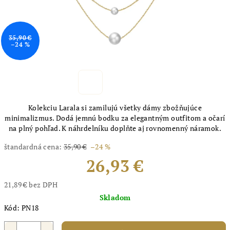
35,90 €
–24 %
Kolekciu Larala si zamilujú všetky dámy zbožňujúce
minimalizmus. Dodá jemnú bodku za elegantným outfitom a očarí
na plný pohľad. K náhrdelníku doplňte aj rovnomenný náramok.
štandardná cena:
35,90 €
–24 %
26,93 €
21,89 € bez DPH
Jednotková
Skladom
cena:
Kód:
PN18