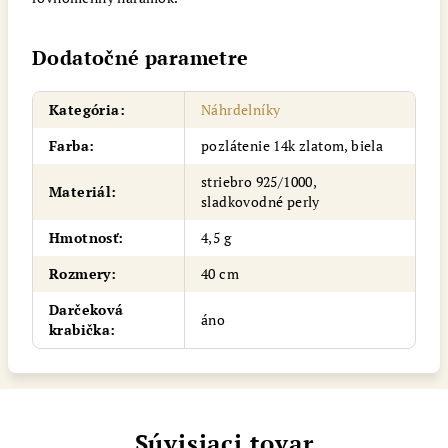
Dodatočné parametre
Kategória
:
Náhrdelníky
Farba
:
pozlátenie 14k zlatom, biela
striebro 925/1000,
Materiál
:
sladkovodné perly
Hmotnosť
:
4,5 g
Rozmery
:
40 cm
Darčeková
áno
krabička
:
Súvisiaci tovar