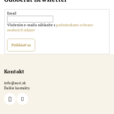
Email
Vložením e-mailu súhlasíte s
podmienkami ochrany
osobných údajov
Prihlásiť sa
Z
á
p
Kontakt
ä
info
@
auri.sk
t
Ďalšie kontakty
i
e