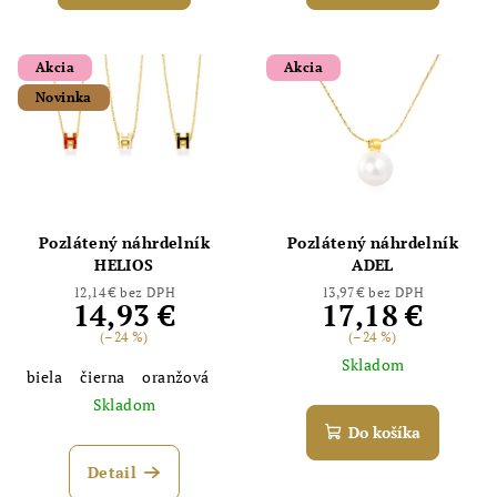
Akcia
Akcia
Novinka
Pozlátený náhrdelník
Pozlátený náhrdelník
HELIOS
ADEL
12,14 € bez DPH
13,97 € bez DPH
14,93 €
17,18 €
(–24 %)
(–24 %)
Skladom
biela
čierna
oranžová
Skladom
Do košíka
Detail