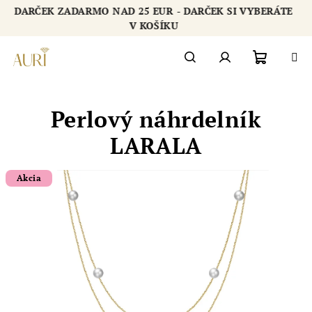
Prejsť
DARČEK ZADARMO NAD 25 EUR - DARČEK SI VYBERÁTE
na
Chatbot šperkovnice AURI
V KOŠÍKU
obsah
Nákupn
Hľadať
Prihlásenie
Perlový náhrdelník
košík
LARALA
Akcia