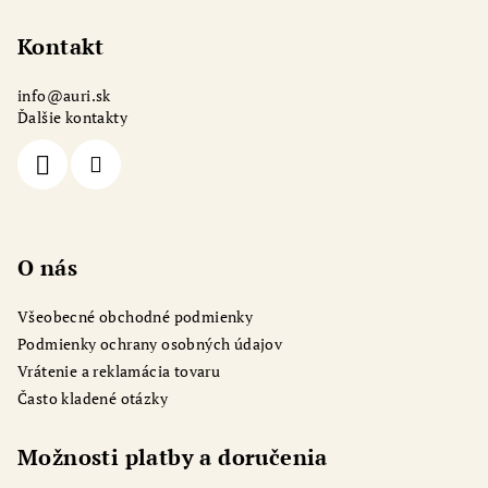
á
p
Kontakt
ä
info
@
auri.sk
t
Ďalšie kontakty
i
e
O nás
Všeobecné obchodné podmienky
Podmienky ochrany osobných údajov
Vrátenie a reklamácia tovaru
Často kladené otázky
Možnosti platby a doručenia