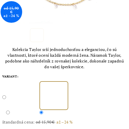
od 15,90
€
až –24 %
Kolekcia Taylor srší jednoduchosťou a eleganciou, čo sú
vlastnosti, ktoré ocení každá moderná žena. Náramok Taylor,
podobne ako náhrdelník z rovnakej kolekcie, dokonale zapadnú
do vašej šperkovnice.
VARIANT:
štandardná cena:
od 15,90 €
až –24 %