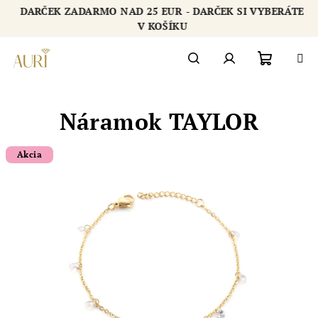
Prejsť
DARČEK ZADARMO NAD 25 EUR - DARČEK SI VYBERÁTE
na
Chatbot šperkovnice AURI
V KOŠÍKU
obsah
Nákupn
Hľadať
Prihlásenie
Náramok TAYLOR
košík
Akcia