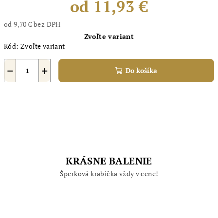
od
11,93 €
od
9,70 €
bez DPH
Jednotková
Zvoľte variant
cena:
Kód:
Zvoľte variant
−
+
Do košíka
KRÁSNE BALENIE
Šperková krabička vždy v cene!