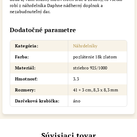
robí z náhrdelníka Daphne nádherný doplnok a
nezabudnuteľný dar.
Dodatočné parametre
Kategória
:
Náhrdelníky
Farba
:
pozlátenie 18k zlatom
Materiál
:
striebro 925/1000
Hmotnosť
:
3.3
Rozmery
:
41 + 3 cm, 8,3 x 8,3 mm
Darčeková krabička
:
áno
Súvisiaci tovar