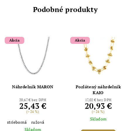
Podobné produkty
Akcia
Akcia
Náhrdelník MARON
Pozlátený náhrdelník
KAIO
20,67 € bez DPH
17,02 € bez DPH
25,43 €
20,93 €
(–24 %)
(–24 %)
Skladom
strieborná
ružová
Skladom