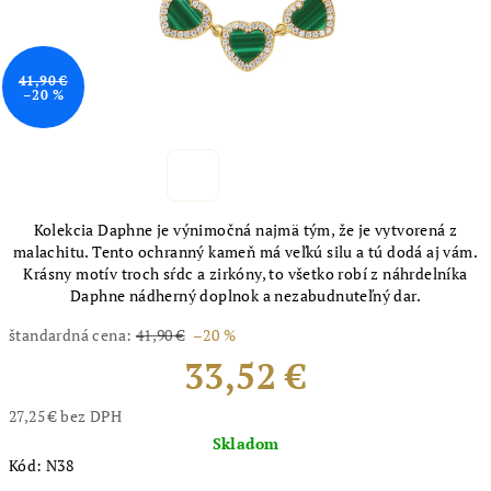
41,90 €
–20 %
Kolekcia Daphne je výnimočná najmä tým, že je vytvorená z
malachitu. Tento ochranný kameň má veľkú silu a tú dodá aj vám.
Krásny motív troch sŕdc a zirkóny, to všetko robí z náhrdelníka
Daphne nádherný doplnok a nezabudnuteľný dar.
štandardná cena:
41,90 €
–20 %
33,52 €
27,25 € bez DPH
Jednotková
Skladom
cena:
Kód:
N38