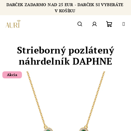
Prejsť
DARČEK ZADARMO NAD 25 EUR - DARČEK SI VYBERÁTE
na
Chatbot šperkovnice AURI
V KOŠÍKU
obsah
Nákupn
Hľadať
Prihlásenie
Strieborný pozlátený
košík
náhrdelník DAPHNE
Akcia