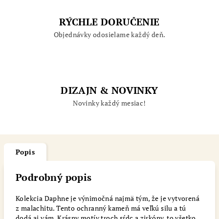
RÝCHLE DORUČENIE
Objednávky odosielame každý deň.
DIZAJN & NOVINKY
Novinky každý mesiac!
Popis
Podrobný popis
Kolekcia Daphne je výnimočná najmä tým, že je vytvorená
z malachitu. Tento ochranný kameň má veľkú silu a tú
dodá aj vám. Krásny motív troch sŕdc a zirkóny, to všetko