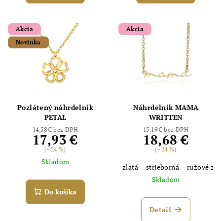
Akcia
Akcia
Novinka
Pozlátený náhrdelník
Náhrdelník MAMA
PETAL
WRITTEN
14,58 € bez DPH
15,19 € bez DPH
17,93 €
18,68 €
(–24 %)
(–24 %)
Skladom
zlatá
strieborná
ružové zla
Skladom
Do košíka
Detail