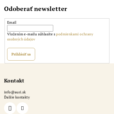
Odoberať newsletter
Email
Vložením e-mailu súhlasíte s
podmienkami ochrany
osobných údajov
Prihlásiť sa
Z
á
p
Kontakt
ä
info
@
auri.sk
t
Ďalšie kontakty
i
e