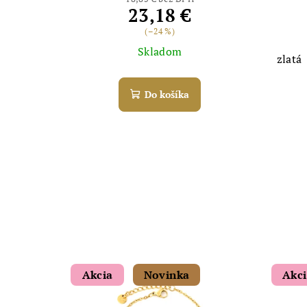
23,18 €
(–24 %)
Skladom
zlatá
Do košíka
Akcia
Novinka
Akc