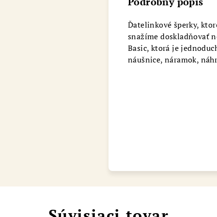
Podrobný popis
Chat
Ďatelinkové šperky, kto
snažíme doskladňovať nov
Basic, ktorá je jednodu
náušnice, náramok, náhr
Súvisiaci tovar