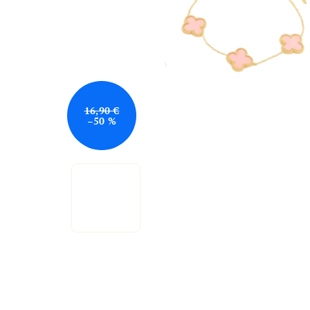
16,90 €
–50 %