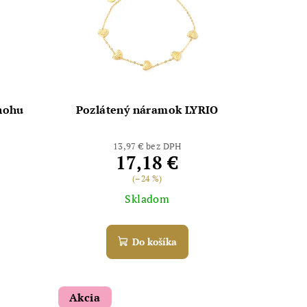
nohu
Pozlátený náramok LYRIO
13,97 € bez DPH
17,18 €
(–24 %)
Skladom
Do košíka
Akcia