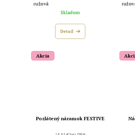
ružová
ružov
Skladom
Detail
Akcia
Akc
Pozlátený náramok FESTIVE
Ná
18,85 € bez DPH