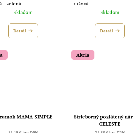
á
zelená
ružová
Skladom
Skladom
Detail
Detail
ia
Akcia
ramok MAMA SIMPLE
Strieborný pozlátený n
CELESTE
15,19 € bez DPH
25,30 € bez DPH