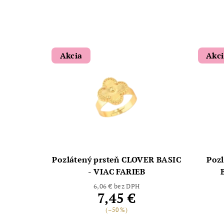
Akcia
Akc
Pozlátený prsteň CLOVER BASIC
Poz
- VIAC FARIEB
6,06 € bez DPH
7,45 €
(–50 %)