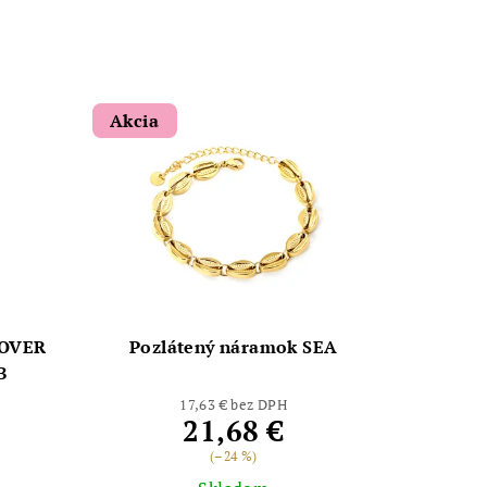
Akcia
LOVER
Pozlátený náramok SEA
B
17,63 € bez DPH
21,68 €
(–24 %)