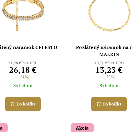
átený náramok CELESTO
Pozlátený náramok na 
MALKIN
21,28 € bez DPH
10,76 € bez DPH
26,18 €
13,23 €
(–24 %)
(–30 %)
Skladom
Skladom
Do košíka
Do košíka
ia
Akcia