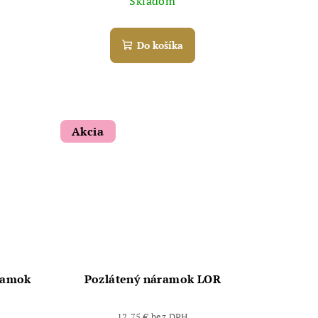
Skladom
Do košíka
Akcia
áramok
Pozlátený náramok LOR
12,75 € bez DPH