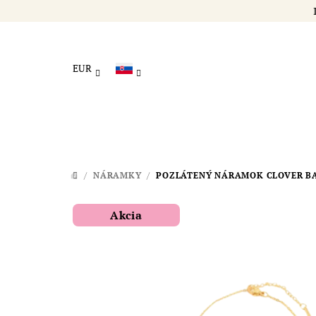
Prejsť
DA
na
obsah
EUR
/
NÁRAMKY
/
POZLÁTENÝ NÁRAMOK CLOVER BAS
DOMOV
Akcia