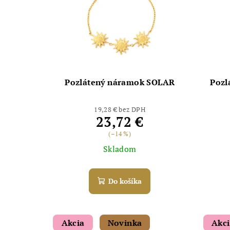
Pozlátený náramok SOLAR
Pozl
19,28 € bez DPH
23,72 €
(–14 %)
Skladom
Do košíka
Akcia
Novinka
Akc