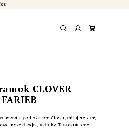
U
Hľadať
Prihlásenie
Nákupný
košík
áramok CLOVER
 FARIEB
nás poznáte pod názvom Clover, milujete a my
ovať nové dizajny a druhy. Tentokrát sme