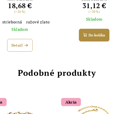
18,68 €
31,12 €
(–24 %)
(–20 %)
Skladom
strieborná
ružové zlato
Skladom
Do košíka
Detail
Podobné produkty
ia
Akcia