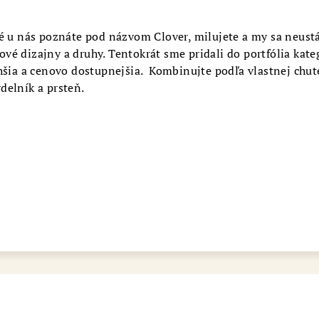
bot šperkovnice AURI
ré u nás poznáte pod názvom Clover, milujete a my sa neust
é dizajny a druhy. Tentokrát sme pridali do portfólia kate
chšia a cenovo dostupnejšia. Kombinujte podľa vlastnej chut
delník a prsteň.