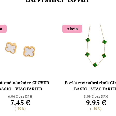
ia
Akcia
látené náušnice CLOVER
Pozlátený náhrdelník C
BASIC - VIAC FARIEB
BASIC - VIAC FARIE
6,06 € bez DPH
8,09 € bez DPH
7,45 €
9,95 €
(–50 %)
(–50 %)