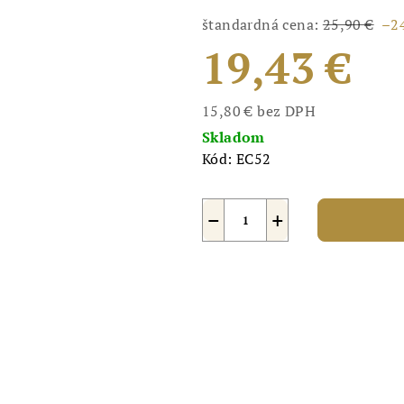
štandardná cena:
25,90 €
–2
19,43 €
15,80 € bez DPH
Jednotková
Skladom
cena:
Kód:
EC52
−
+