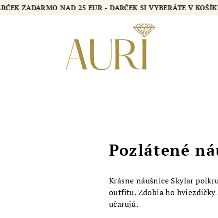
DARČEK ZADARMO NAD 25 EUR - DARČEK SI VYBERÁTE V KOŠ
Pozlátené n
Krásne náušnice Skylar polkr
outfitu. Zdobia ho hviezdičk
učarujú.