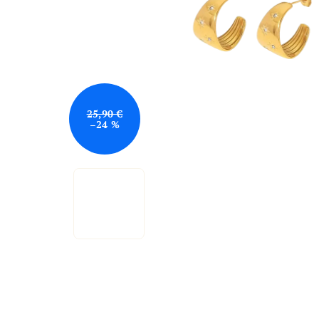
25,90 €
–24 %