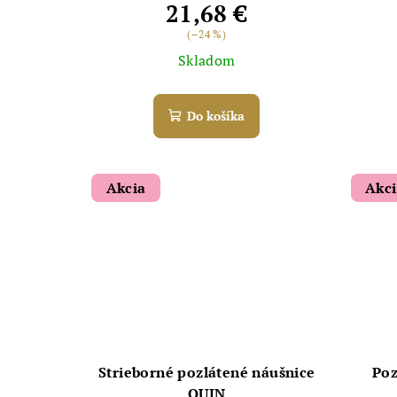
21,68 €
(–24 %)
Skladom
Do košíka
Akcia
Akc
Strieborné pozlátené náušnice
Poz
QUIN