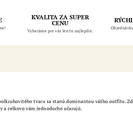
KVALITA ZA SUPER
E
RÝCH
CENU
ne!
Objednávky
Vyberáme pre vás len to najlepšie.
polkruhovitého tvaru sa stanú dominantou vášho outfitu. Z
ky a celkovo vám jednoducho učarujú.