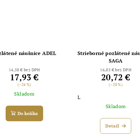
zlátené náušnice ADEL
Strieborné pozlátené ná
SAGA
14,58 € bez DPH
16,85 € bez DPH
17,93 €
20,72 €
(–24 %)
(–20 %)
Skladom
L
Skladom
Do košíka
Detail