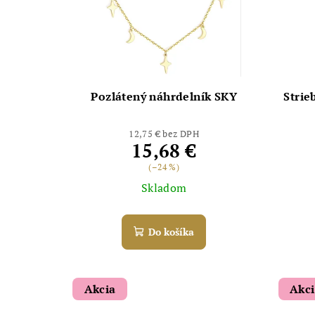
Pozlátený náhrdelník SKY
Strie
12,75 € bez DPH
15,68 €
(–24 %)
Skladom
Do košíka
Akcia
Akc