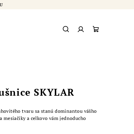
ÍKU
Hľadať
Prihlásenie
Nákupný
košík
áušnice SKYLAR
uhovitého tvaru sa stanú dominantou vášho
y a mesiačiky a celkovo vám jednoducho