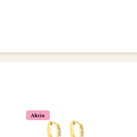
bot šperkovnice AURI
Akcia