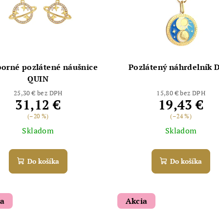
borné pozlátené náušnice
Pozlátený náhrdelník 
QUIN
25,30 € bez DPH
15,80 € bez DPH
31,12 €
19,43 €
(–20 %)
(–24 %)
Skladom
Skladom
Do košíka
Do košíka
ia
Akcia