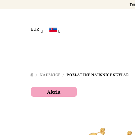
Prejsť
na
obsah
EUR
/
NÁUŠNICE
/
POZLÁTENÉ NÁUŠNICE SKYLAR
DOMOV
Akcia