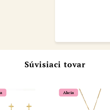
Chat
Súvisiaci tovar
ia
Akcia